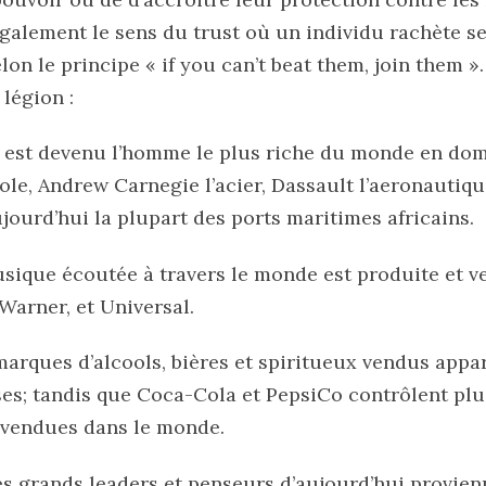
 également le sens du trust où un individu rachète 
lon le principe « if you can’t beat them, join them 
 légion :
r est devenu l’homme le plus riche du monde en dom
le, Andrew Carnegie l’acier, Dassault l’aeronautique
jourd’hui la plupart des ports maritimes africains.
usique écoutée à travers le monde est produite et v
 Warner, et Universal.
marques d’alcools, bières et spiritueux vendus appa
ses; tandis que Coca-Cola et PepsiCo contrôlent plu
 vendues dans le monde.
s grands leaders et penseurs d’aujourd’hui provien