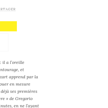
ARTAGER
l a l’oreille
ntourage, et
ozart apprend par la
t jouer en mesure
e déjà ses premières
ere » de Gregorio
nutes, en ne l’ayant