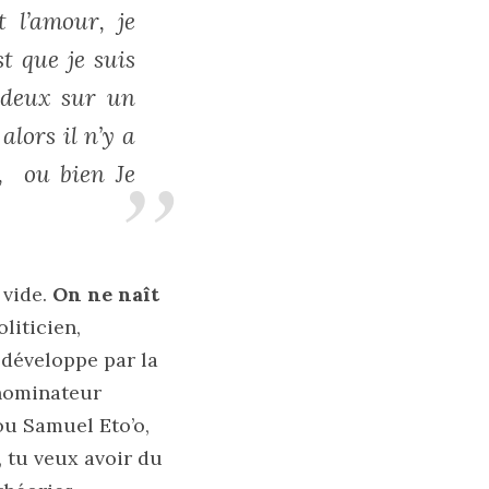
t l’amour, je
st que je suis
 deux sur un
alors il n’y a
, ou bien Je
 vide.
On ne naît
liticien,
e développe par la
dénominateur
ou Samuel Eto’o,
, tu veux avoir du