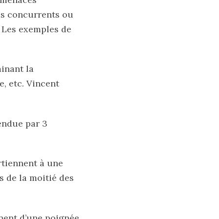
ses concurrents ou
». Les exemples de
inant la
, etc. Vincent
endue par 3
rtiennent à une
s de la moitié des
nent d’une poignée