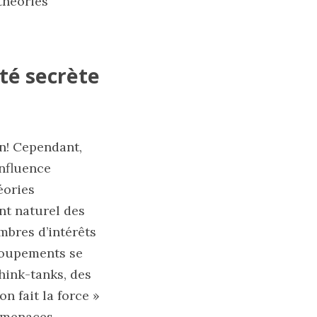
théories
été secrète
on! Cependant,
influence
éories
t naturel des
mbres d’intérêts
roupements se
hink-tanks, des
n fait la force »
s menaces