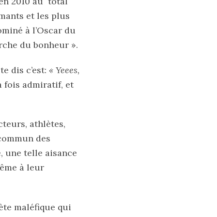
 en 2010 au total
rmants et les plus
ominé à l’Oscar du
erche du bonheur ».
e dis c’est:
« Yeees,
a fois admiratif, et
teurs, athlètes,
u commun des
é, une telle aisance
même à leur
ète maléfique qui