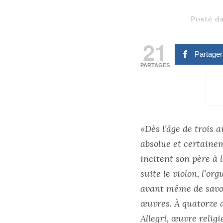
Posté d
21
Partage
PARTAGES
«Dès l’âge de trois a
absolue et certaine
incitent son père à 
suite le violon, l’or
avant même de savoir
œuvres. À quatorze a
Allegri, œuvre relig