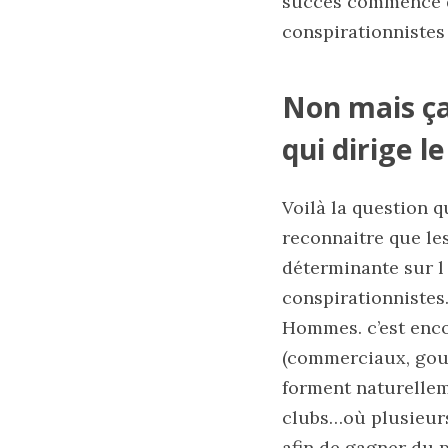
succès commence dè
conspirationnistes !
Non mais ça 
qui dirige l
Voilà la question q
reconnaitre que le
déterminante sur l 
conspirationnistes
Hommes. c’est encor
(commerciaux, gouv
forment naturelleme
clubs…où plusieurs 
afin de gagner du 