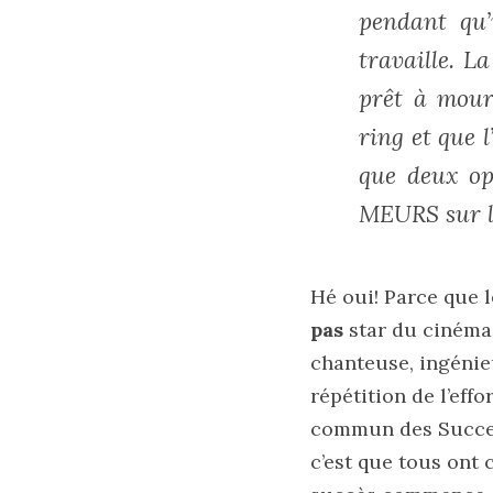
pendant qu’i
travaille. L
prêt à mour
ring et que l
que deux op
MEURS sur le
Hé oui! Parce que l
pas
star du cinéma 
chanteuse, ingénie
répétition de l’eff
commun des Success 
c’est que tous on