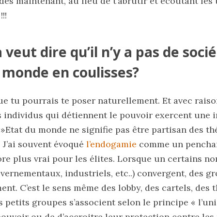
s maintenant, au lieu de t’abrutir et écoutant les 
!!
veut dire qu’il n’y a pas de soci
e monde en coulisses?
ue tu pourrais te poser naturellement. Et avec rais
s individus qui détiennent le pouvoir exercent une 
»Etat du monde ne signifie pas être partisan des th
. J’ai souvent évoqué
l’endogamie
comme un penchan
e plus vrai pour les élites. Lorsque un certains no
ernementaux, industriels, etc..) convergent, des g
nt. C’est le sens même des lobby, des cartels, des t
petits groupes s’associent selon le principe « l’unio
pouvoir ou de d’accroitre leur protection contre le