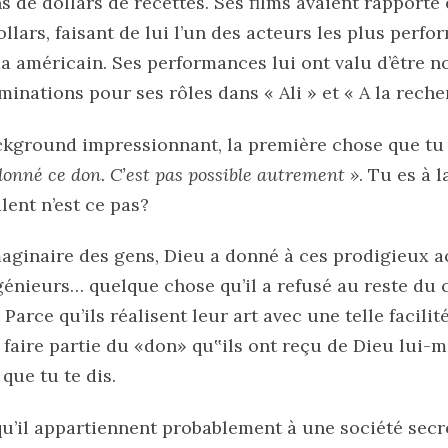
s de dollars de recettes. Ses films avaient rapporté
ollars, faisant de lui l’un des acteurs les plus perfo
a américain. Ses performances lui ont valu d’être n
inations pour ses rôles dans « Ali » et « A la rech
ckground impressionnant, la première chose que tu t
 donné ce don. C’est pas possible autrement »
. Tu es à l
lent n’est ce pas?
aginaire des gens, Dieu a donné à ces prodigieux ac
ingénieurs… quelque chose qu’il a refusé au reste d
Parce qu’ils réalisent leur art avec une telle facilit
 faire partie du «don» qu‟ils ont reçu de Dieu lui-
que tu te dis.
 qu’il appartiennent probablement à une société secr