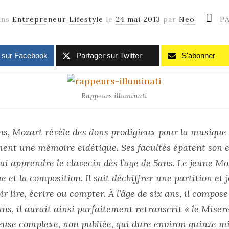
ans
Entrepreneur Lifestyle
le
24 mai 2013
par
Neo
P
r sur Facebook
Partager sur Twitter
S'abonner
Rappeurs illuminati
ns, Mozart révèle des dons prodigieux pour la musique : i
ment une mémoire eidétique. Ses facultés épatent son e
lui apprendre le clavecin dès l’age de 5ans. Le jeune M
gue et la composition. Il sait déchiffrer une partition e
 lire, écrire ou compter. À l’âge de six ans, il compos
ns, il aurait ainsi parfaitement retranscrit « le Miser
ieuse complexe, non publiée, qui dure environ quinze mi