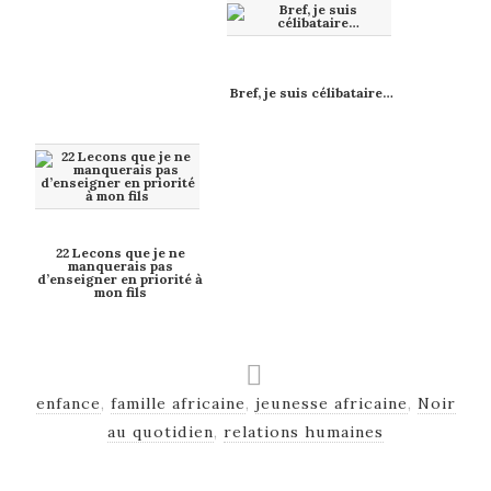
Bref, je suis célibataire…
22 Lecons que je ne
manquerais pas
d’enseigner en priorité à
mon fils
enfance
,
famille africaine
,
jeunesse africaine
,
Noir
au quotidien
,
relations humaines