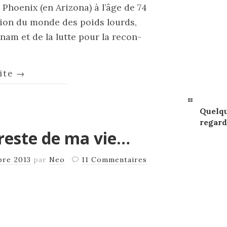
Phoenix (en Arizona) à l’âge de 74
­pion du monde des poids lourds,
et­nam et de la lutte pour la recon­
uite
→
Quelqu
regard
 reste de ma vie…
bre 2013
par
Neo
11 Commentaires