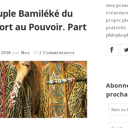
mes pensé
Peuple Bamiléké du
événement
propre pla
rt au Pouvoir. Part
postérité.
philophoph
X
 2018
par
Neo
2 Commentaires
Abonne
prochai