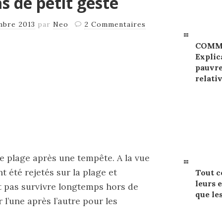
as de petit geste
mbre 2013
par
Neo
2 Commentaires
COMME
Explic
pauvre
relati
e plage après une tempête. A la vue
t été rejetés sur la plage et
Tout c
leurs 
t pas survivre longtemps hors de
que le
r l’une après l’autre pour les