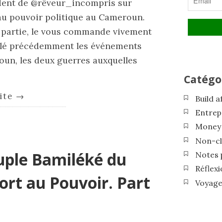
édent de @rêveur_incompris sur
 au pouvoir politique au Cameroun.
e partie, le vous commande vivement
ulé précédemment les événements
oun, les deux guerres auxquelles
Catégo
uite
→
Build a
Entrep
Money 
Non-cl
Peuple Bamiléké du
Notes 
Réflex
rt au Pouvoir. Part
Voyager