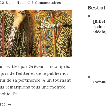
2018
par
Neo
6 Commentaires
Best of
[Billet
riches
idéolo
 sur twitter par @rêveur_incompris.
ris de l’éditer et de le publier ici
enu de sa pertinence. A un tournant
Commen
 nous remarquons tous une montée
hobie. Et…
uite
→