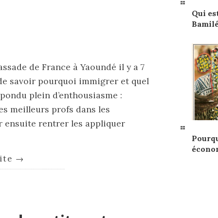
Qui es
Bamilé
ssade de France à Yaoundé il y a 7
 de savoir pourquoi immigrer et quel
répondu plein d’enthousiasme :
es meilleurs profs dans les
 ensuite rentrer les appliquer
Pourqu
économ
uite
→