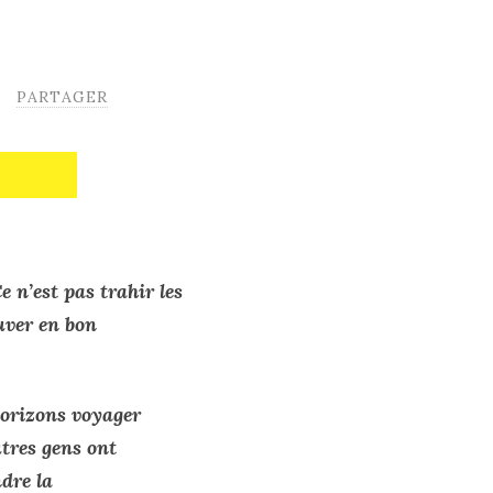
PARTAGER
Ce n’est pas trahir les
ouver en bon
 horizons voyager
tres gens ont
ndre la