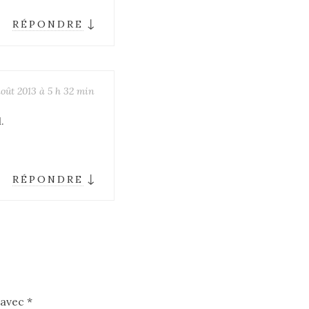
↓
RÉPONDRE
août 2013 à 5 h 32 min
.
↓
RÉPONDRE
 avec
*