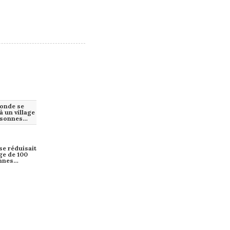
se réduisait
age de 100
nnes…