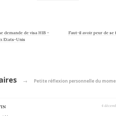
e demande de visa H1B –
Faut-il avoir peur de se 
ux Etats-Unis
aires
→
Petite réflexion personnelle du mome
4 décemb
VIN