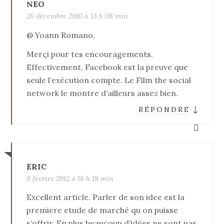
NEO
26 décembre 2010 à 13 h 08 min
@ Yoann Romano,
Merçi pour tes encouragements.
Effectivement, Facebook est la preuve que
seule l’exécution compte. Le Film the social
network le montre d’ailleurs assez bien.
↓
RÉPONDRE
ERIC
9 février 2012 à 18 h 18 min
Excellent article. Parler de son idee est la
premiere etude de marché qu on puisse
s’offrir. En plus beaucoup d’idées ne sont pas