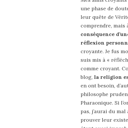
une phase de doute,
leur quête de Vérit
comprendre, mais à
conséquence d’une
réflexion personn
croyante. Je fus m
suis mis à « réfléc
comme croyant. Com
blog,
la religion e
en ont besoin, d’au
philosophe prudent 
Pharaonique. Si l’o
pas, j’aurai du ma
prouver leur exist