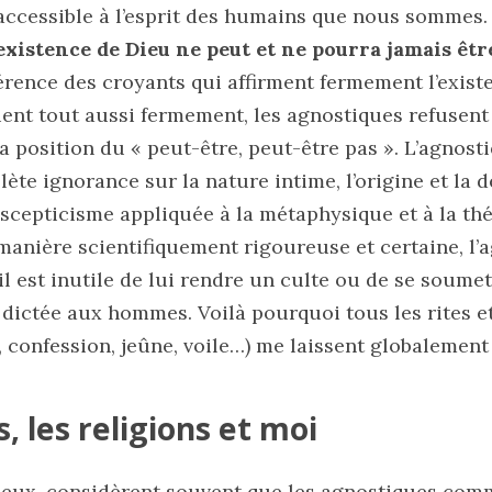
inaccessible à l’esprit des humains que nous sommes
nexistence de Dieu ne peut et ne pourra jamais êt
fférence des croyants qui affirment fermement l’exist
nient tout aussi fermement, les agnostiques refusent
a position du « peut-être, peut-être pas ». L’agnost
te ignorance sur la nature intime, l’origine et la d
 scepticisme appliquée à la métaphysique et à la thé
manière scientifiquement rigoureuse et certaine, l’
l est inutile de lui rendre un culte ou de se soume
t dictée aux hommes. Voilà pourquoi tous les rites 
 confession, jeûne, voile…) me laissent globalement 
, les religions et moi
 eux, considèrent souvent que les agnostiques com