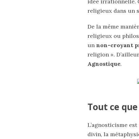
idée irrationnelle.
religieux dans un 
De la même manière
religieux ou philos
un
non-croyant p
religion ». D’ailleu
Agnostique
.
Tout ce que 
L’agnosticisme est 
divin, la métaphys