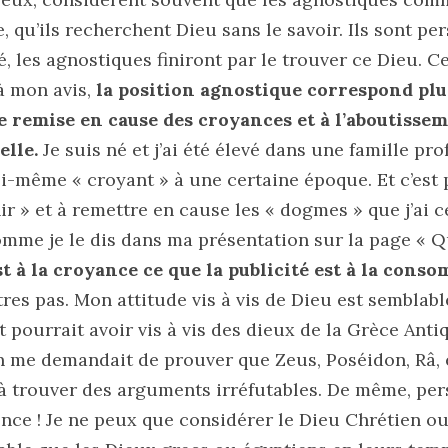
 qu’ils recherchent Dieu sans le savoir. Ils sont pe
é, les agnostiques finiront par le trouver ce Dieu. Ce
 mon avis,
la position agnostique correspond plut
 remise en cause des croyances et à l’aboutissem
elle.
Je suis né et j’ai été élevé dans une famille p
oi-même « croyant » à une certaine époque. Et c’est
hir » et à remettre en cause les « dogmes » que j’ai 
me je le dis dans ma présentation sur la page « Qu
st à la croyance ce que la publicité est à la cons
tres pas. Mon attitude vis à vis de Dieu est semblabl
pourrait avoir vis à vis des dieux de la Grèce Anti
n me demandait de prouver que Zeus, Poséidon, Râ, e
l à trouver des arguments irréfutables. De même, pe
ence ! Je ne peux que considérer le Dieu Chrétien 