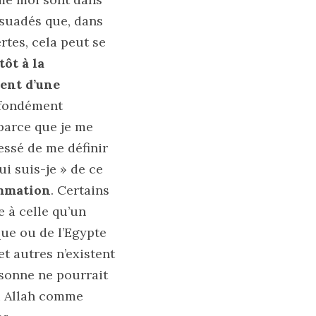
rsuadés que, dans
rtes, cela peut se
ôt à la
ent d’une
rofondément
 parce que je me
cessé de me définir
i suis-je » de ce
ommation
. Certains
e à celle qu’un
que ou de l’Egypte
t autres n’existent
rsonne ne pourrait
ou Allah comme