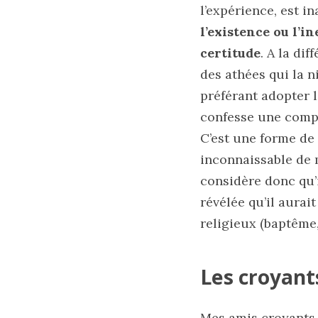
l’expérience, est 
l’existence ou l’i
certitude
. A la di
des athées qui la 
préférant adopter l
confesse une complè
C’est une forme de
inconnaissable de 
considère donc qu’i
révélée qu’il aurai
religieux (baptême,
Les croyants
Mes amis croyants