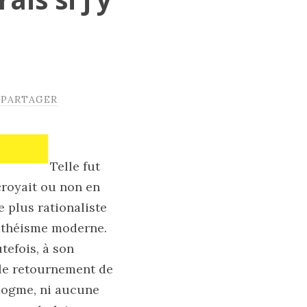
PARTAGER
Telle fut
croyait ou non en
e plus rationaliste
’athéisme moderne.
utefois, à son
 le retournement de
 dogme, ni aucune