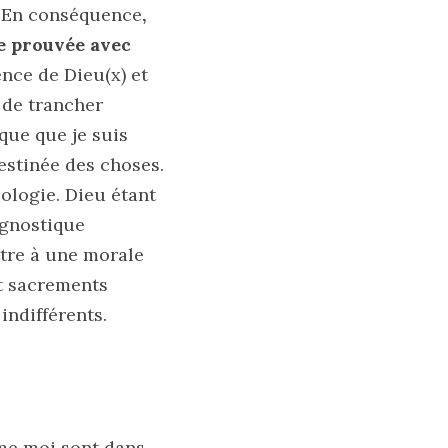
. En conséquence
,
re prouvée avec
ence de Dieu(x) et
 de trancher
ique que je suis
estinée des choses.
ologie. Dieu étant
agnostique
ttre à une morale
et sacrements
indifférents.
me moi sont dans