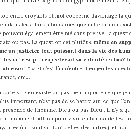
able que les Dieux grecs ou égyptiens en leurs temp
ition entre croyants et moi concerne davantage la q
ieu dans les affaires humaines que celle de son exis
e pouvant également être nié sans preuve, la questi
xiste ou pas. La question est plutôt «
même en suppo
me un justicier tout puissant dans la vie des hum
les autres qui respecterait sa volonté ici bas? J
notre sort ?
» Et c’est là qu’entrent en jeu les questi
érance, etc…
mporte si Dieu existe ou pas, peu importe ce que je 
lus important, n’est pas de se battre sur ce que l’on 
la présence de l’homme. Dieu ou pas Dieu , il n’y a q
ant, comment fait-on pour vivre en harmonie les uns
yances (qui sont surtout celles des autres), et pour