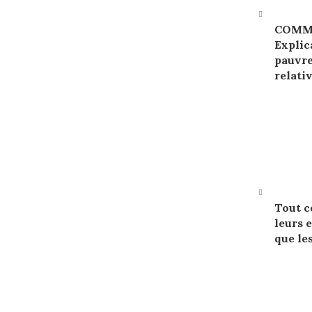
COMME
Explic
pauvre
relati
Tout c
leurs 
que le