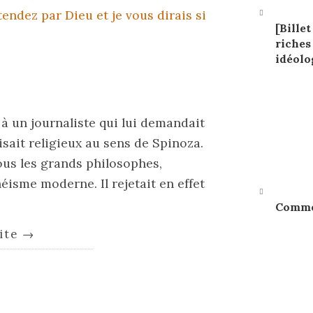
[Billet
riches
idéolo
 à un journaliste qui lui demandait
disait religieux au sens de Spinoza.
tous les grands philosophes,
isme moderne. Il rejetait en effet
Commen
uite
→