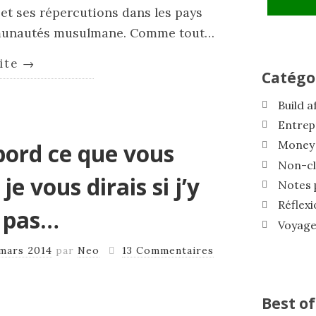
 et ses répercutions dans les pays
mmunautés musulmane. Comme tout…
uite
→
Catégo
Build a
Entrep
Money 
bord ce que vous
Non-cl
e vous dirais si j’y
Notes 
Réflex
u pas…
Voyager
mars 2014
par
Neo
13 Commentaires
Best of