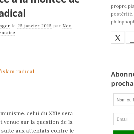
propre pla
radical
postérité.
philophoph
anger
le
25 janvier 2015
par
Neo
ntaire
X
Abonne
prochai
mmunisme. celui du XXIe sera
st venue sur la question de la
 suite aux attentats contre le