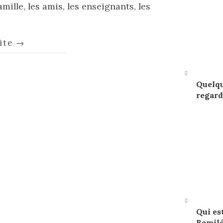
amille, les amis, les enseignants, les
uite
→
Quelqu
regard
Qui es
Bamilé