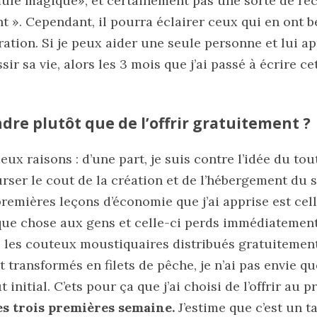
mule magique», et certainement pas une sorte de rec
 ». Cependant, il pourra éclairer ceux qui en ont be
ation. Si je peux aider une seule personne et lui 
ssir sa vie, alors les 3 mois que j’ai passé à écrire 
dre plutôt que de l’offrir gratuitement ?
x raisons : d’une part, je suis contre l’idée du tout
rser le cout de la création et de l’hébergement du s
 premières leçons d’économie que j’ai apprise est cell
ue chose aux gens et celle-ci perds immédiatement 
les couteux moustiquaires distribués gratuitemen
 transformés en filets de pêche, je n’ai pas envie q
initial. C’ets pour ça que j’ai choisi de l’offrir au 
es trois premières semaine.
J’estime que c’est un ta