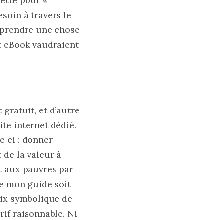
ette pour «
soin à travers le
apprendre une chose
cet eBook vaudraient
 gratuit, et d’autre
ite internet dédié.
e ci : donner
de la valeur à
t aux pauvres par
ue mon guide soit
prix symbolique de
rif raisonnable. Ni