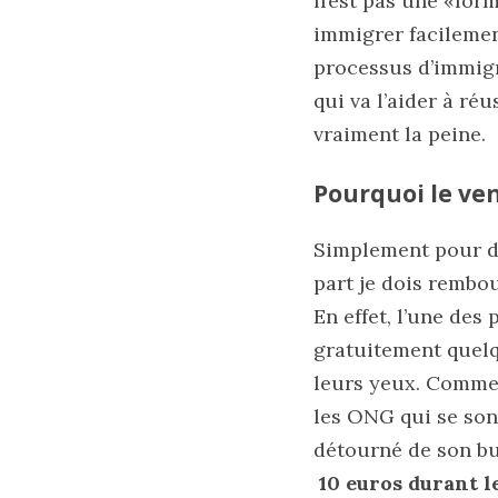
n’est pas une «for
immigrer facilement
processus d’immigr
qui va l’aider à réu
vraiment la peine.
Pourquoi le ven
Simplement pour deu
part je dois rembou
En effet, l’une des
gratuitement quelq
leurs yeux. Comme 
les ONG qui se sont
détourné de son but 
10 euros durant l