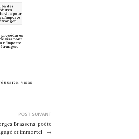
s procédures
de visa pour
s n’importe
 étranger.
réussite
,
visas
POST SUIVANT
eorges Brassens, poète
engagé et immortel
→