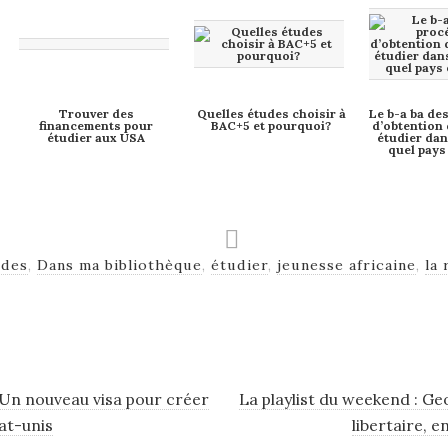
Trouver des
Quelles études choisir à
Le b-a ba de
financements pour
BAC+5 et pourquoi?
d’obtention 
étudier aux USA
étudier dan
quel pays
udes
,
Dans ma bibliothèque
,
étudier
,
jeunesse africaine
,
la 
 Un nouveau visa pour créer
La playlist du weekend : G
at-unis
libertaire, 