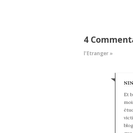
4 Comment
l’Etranger »
NI
Et b
mois
étu
vict
blog