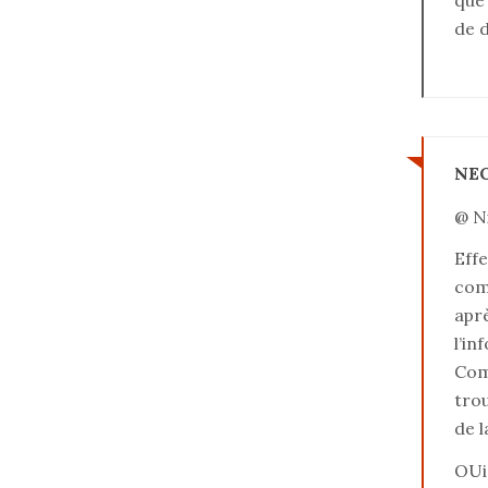
que 
de d
NE
@ N
Effe
com
aprè
l’in
Come
trou
de l
OUi,