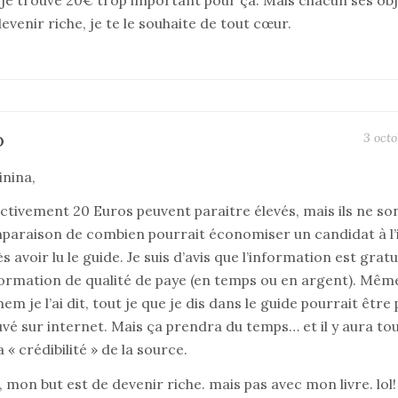
je trouve 20€ trop important pour ça. Mais chacun ses obje
evenir riche, je te le souhaite de tout cœur.
3 octo
O
inina,
ctivement 20 Euros peuvent paraitre élevés, mais ils ne so
paraison de combien pourrait économiser un candidat à l
s avoir lu le guide. Je suis d’avis que l’information est gratu
formation de qualité de paye (en temps ou en argent). Même
m je l’ai dit, tout je que je dis dans le guide pourrait êtr
vé sur internet. Mais ça prendra du temps… et il y aura to
a « crédibilité » de la source.
 mon but est de devenir riche. mais pas avec mon livre. lol!