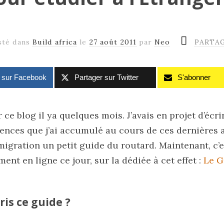
sté dans
Build africa
le
27 août 2011
par
Neo
PARTA
r sur Facebook
Partager sur Twitter
S'abonner
r ce blog il ya quelques mois. J’avais en projet d’écr
iences que j’ai accumulé au cours de ces dernières 
migration un petit guide du routard. Maintenant, c’e
ment en ligne ce jour, sur la dédiée à cet effet :
Le G
ris ce guide ?