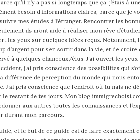
parce qu’il n’y a pas si longtemps que ça, j’étais à u
ément besoin d’informations claires, parce que je vo
rsuivre mes études à l’étranger. Rencontrer les bon
eulement ils m’ont aidé à réaliser mon rêve d’étudier
ert les yeux sur quelques idées reçus. Notamment, l’
up d’argent pour s’en sortir dans la vie, et de croire
servé à quelques chanceux/élus. J’ai ouvert les yeux 
’occident, j’ai pris conscience des possibilités qui s’of
e la différence de perception du monde qui nous ent
e. J’ai pris conscience que l’endroit où tu nais ne d
r le restant de tes jours. Mon blog immigrechoisi.co
edonner aux autres toutes les connaissances et l’exp
ir durant mon parcours.
ide, et le but de ce guide est de faire exactement c