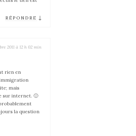
ctifs le tien est
↓
RÉPONDRE
bre 2011 à 12 h 02 min
nt rien en
’immigration
ite; mais
 sur internet. 🙂
e probablement
ujours la question